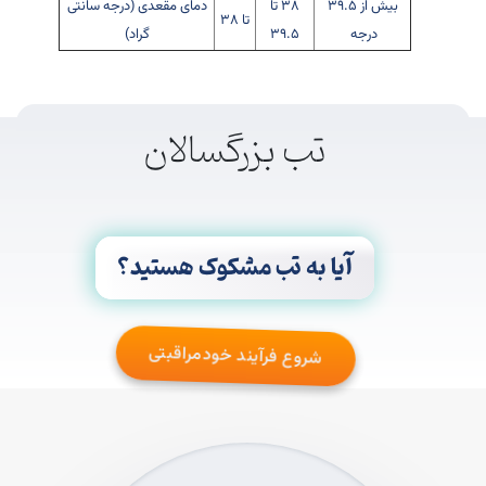
بیش از 39.5
38 تا
دمای مقعدی (درجه سانتی
تا 38
درجه
39.5
گراد)
تب بزرگسالان
آیا به تب مشکوک هستید؟
شروع فرآیند خودمراقبتی