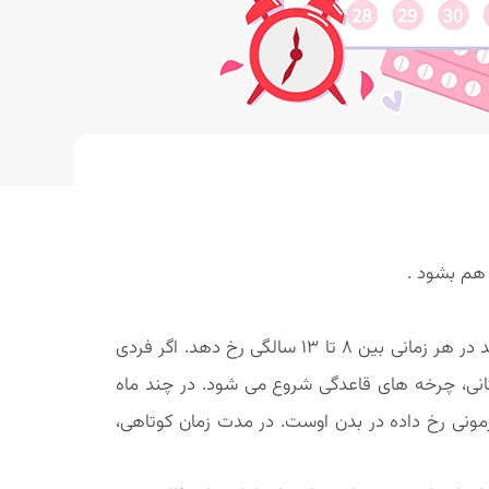
 هم بشود .
یکی از اصلی ترین نگرانی ها برای دختران و والدین آنها زمان آغاز بلوغ است. زمان آغاز بلوغ بسیار متغیر است و می تواند در هر زمانی بین 8 تا 13 سالگی رخ دهد. اگر فردی
زا باشد .معمولا 2 تا 3 سال پس از آغاز تغییرات پستانی، چرخه های قاعدگی شروع می شود. در چند ماه
مونی رخ داده در بدن اوست. در مدت زمان کوتاهی،