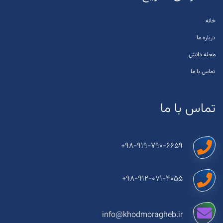
خانه
درباره ما
مجله دانش
تماس با ما
تماس با ما
+98-919-790-6659
+98-912-071-4055
info@khodmoragheb.ir