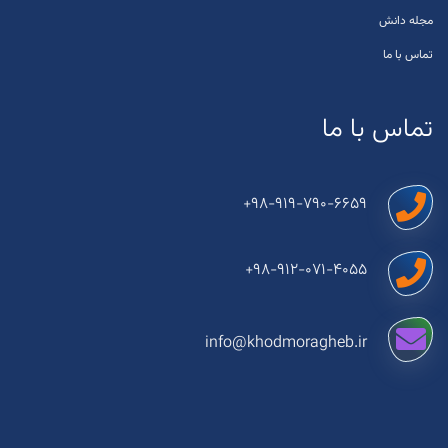
مجله دانش
تماس با ما
تماس با ما
+98-919-790-6659
+98-912-071-4055
info@khodmoragheb.ir