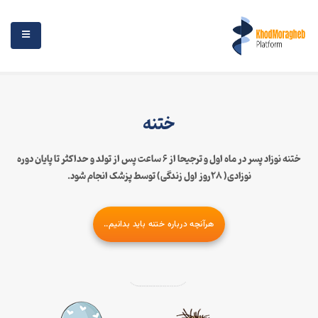
ختنه
ختنه نوزاد پسر در ماه اول و ترجیحا از 6 ساعت پس از تولد و حداکثر تا پایان دوره
نوزادی( 28روز اول زندگی) توسط پزشک انجام شود.
هرآنچه درباره ختنه باید بدانیم..