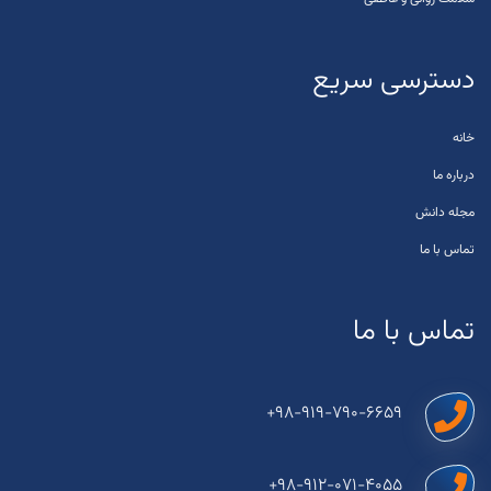
دسترسی سریع
خانه
درباره ما
مجله دانش
تماس با ما
تماس با ما
+98-919-790-6659
+98-912-071-4055