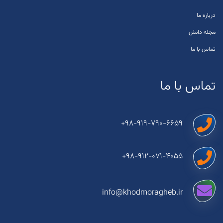
درباره ما
مجله دانش
تماس با ما
تماس با ما
+98-919-790-6659
+98-912-071-4055
info@khodmoragheb.ir